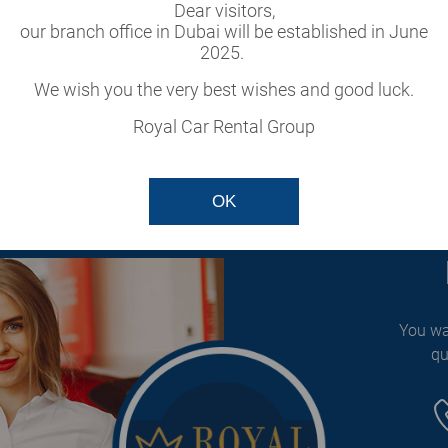
Dear visitors,
our branch office in Dubai will be established in June
e od 14 godina. Naši serviseri imaju višegodišnje iskustva u obla
2025.
avljamo sve vrste servisnih usluga koje se odnose na elektro
i stručnim kadrovima, spremni smo da brzo i efikasno odgovori
We wish you the very best wishes and good luck.
Royal Car Rental Group
naš web sajt
www.elektricarbeogradsrbija.rs
OK
You wa
qu