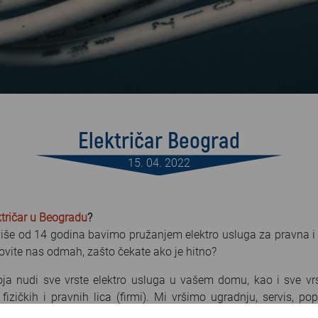
Električar Beograd
15. 04. 2022
ktričar u Beogradu
?
iše od 14 godina bavimo pružanjem elektro usluga za pravna i f
vite nas odmah, zašto čekate ako je hitno?
oja nudi sve vrste elektro usluga u vašem domu, kao i sve vr
e fizičkih i pravnih lica (firmi). Mi vršimo ugradnju, servis, p
atskih elektro sistema i drugo.