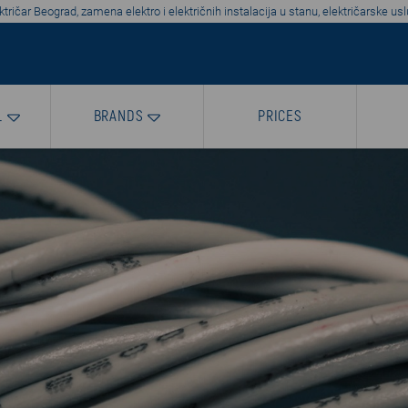
ktričar Beograd, zamena elektro i električnih instalacija u stanu, električarske us
L
BRANDS
PRICES