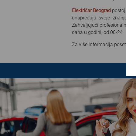
Električar Beograd
postoji viš
unapređuju svoje znanje. Ob
Zahvaljujući profesionalnim 
dana u godini, od 00-24.
Za više informacija posetite 