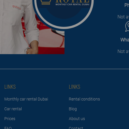
P
Not a
Wha
Not a
LINKS
LINKS
Monthly car rental Dubai
Rental conditions
Car rental
Blog
Prices
About us
FAQ
Contact