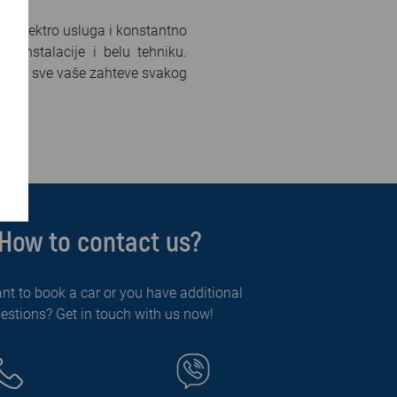
sti elektro usluga i konstantno
 instalacije i belu tehniku.
mo na sve vaše zahteve svakog
How to contact us?
nt to book a car or you have additional
estions? Get in touch with us now!