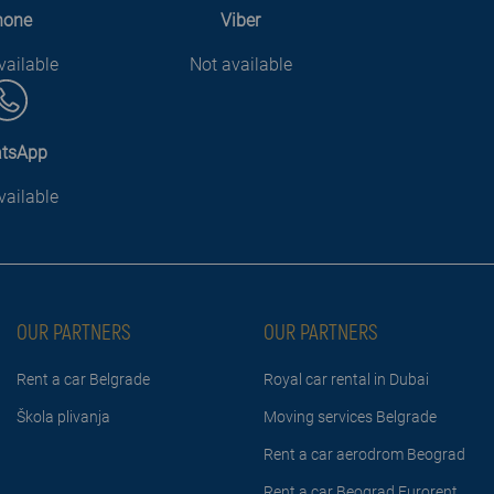
hone
Viber
vailable
Not available
tsApp
vailable
OUR PARTNERS
OUR PARTNERS
Rent a car Belgrade
Royal car rental in Dubai
Škola plivanja
Moving services Belgrade
Rent a car aerodrom Beograd
Rent a car Beograd Eurorent