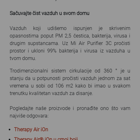
Sačuvajte čist vazduh u svom domu
Vazduh koji udišemo ispunjen je skrivenim
opasnostima poput PM 2,5 čestica, bakterija, virusa i
drugim supstancama. Uz Mi Air Purifier 3C pročisti
prostor i ukloni 99% bakterija i virusa iz vazduha u
tvom domu.
Trodimenzionalni sistem cirkulacije od 360 ° je u
stanju da u potpunosti pročisti vazduh jednom za sat
vremena u sobi od 106 m2 kako bi imao u svakom
trenutku kvalitetan vazduh za disanje.
Pogledajte naše proizvode i pronađite ono što vam
najviše odgovara:
Therapy Air iOn
Therapy Air® iOn u crnoj boji