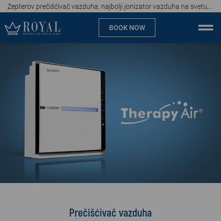
Zepterov prečišćivač vazduha, najbolji jonizator vazduha na svetu, poručite odmah!
BOOK NOW
Monthly car rental Dubai
Company
Specialties
Locations
Car rental
Brands
Prices
Prečišćivač vazduha