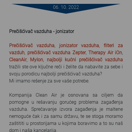
FAQ
06. 10. 2022
Blog
Prečišćivač vazduha - jonizator
Contact
Prečišćivač vazduha
,
jonizator vazduha
,
filteri za
vazduh
,
prečišćivač vazduha Zepter
,
Therapy Air iOn
,
CleanAir
,
MyIon
,
najbolji kućni prečišćivač vazduha
tražili ste ove ključne reči i želite da nabavite za sebe i
svoju porodicu najbolji prečišćivač vazduha?
Mi imamo rešenje za sve vaše potrebe.
Kompanija Clean Air je osnovana sa ciljem da
pomogne u rešavanju gorućeg problema zagađenja
vazduha. Sprečavanje izvora zagađenja je maltene
nemoguće čak i za samu državu, te se stoga moramo
zaštititi u prostorijama u kojima boravimo a to su naš
dom i naša kancelarija.